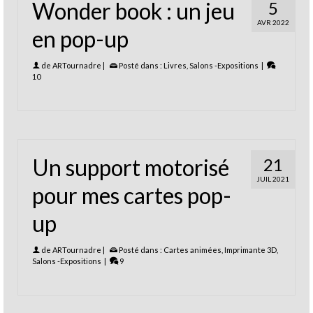
Wonder book : un jeu
5
AVR 2022
en pop-up
de
ARTournadre
|
Posté dans :
Livres
,
Salons -Expositions
|
10
Un support motorisé
21
JUIL 2021
pour mes cartes pop-
up
de
ARTournadre
|
Posté dans :
Cartes animées
,
Imprimante 3D
,
Salons -Expositions
|
9