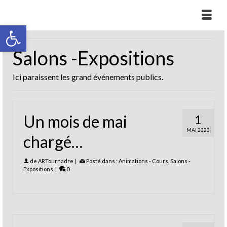
Ouvrir la barre d’outils
Salons -Expositions
Ici paraissent les grand événements publics.
Un mois de mai
1
MAI 2023
chargé…
de
ARTournadre
|
Posté dans :
Animations - Cours
,
Salons -
Expositions
|
0