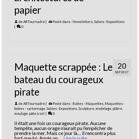
papier
de
ARTournadre
|
Posté dans :
Newsletters
,
Salons -Expositions
|
0
Maquette scrappée : Le
20
SEP 2017
bateau du courageux
pirate
de
ARTournadre
|
Posté dans :
Boites - Maquettes
,
Maquettes -
boites - cartonnage
,
Salons -Expositions
,
Sculpture, modelage, plâtre,
moulage, pâte à sel
|
0
Il était une fois un courageux pirate. Aucune
tempête, aucun orage n’aurait pu l’empêcher de
prendre la mer. Mais ce jour là… il rencontra plus
fort que lui. Après un …
Lire la suite