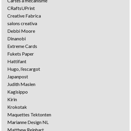
Cartes à mécanisme
CRaftsUPrint
Creative Fabrica
salons creativa
Debbi Moore
Dinanobi
Extreme Cards
Fukets Paper
Hattifant
Hugo, l’escargot
Japanpost
Judith Maslen
Kagisippo
Kirin
Krokotak
Maquettes Tektonten
Marianne Design NL
Matthew Reinhart