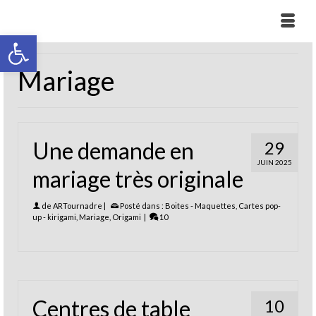
Ouvrir la barre d’outils
Mariage
Une demande en
29
JUIN 2025
mariage très originale
de
ARTournadre
|
Posté dans :
Boites - Maquettes
,
Cartes pop-
up - kirigami
,
Mariage
,
Origami
|
10
Centres de table
10