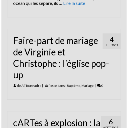
océan qui les sépare, ils …
Lire la suite
Faire-part de mariage
4
JUIL 2017
de Virginie et
Christophe : l’église pop-
up
de
ARTournadre
|
Posté dans :
Baptême
,
Mariage
|
0
cARTes à explosion : la
6
AOÛT 2015