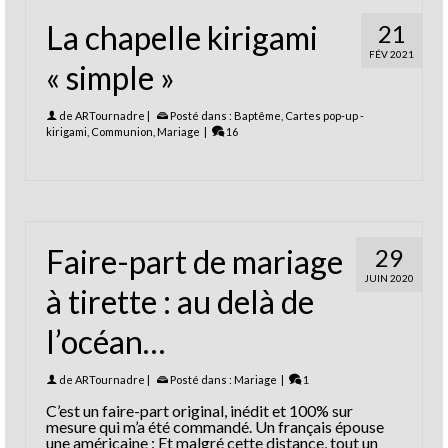
La chapelle kirigami
21
FÉV 2021
« simple »
de
ARTournadre
|
Posté dans :
Baptême
,
Cartes pop-up -
kirigami
,
Communion
,
Mariage
|
16
Faire-part de mariage
29
JUIN 2020
à tirette : au delà de
l’océan…
de
ARTournadre
|
Posté dans :
Mariage
|
1
C’est un faire-part original, inédit et 100% sur
mesure qui m’a été commandé. Un français épouse
une américaine : Et malgré cette distance, tout un