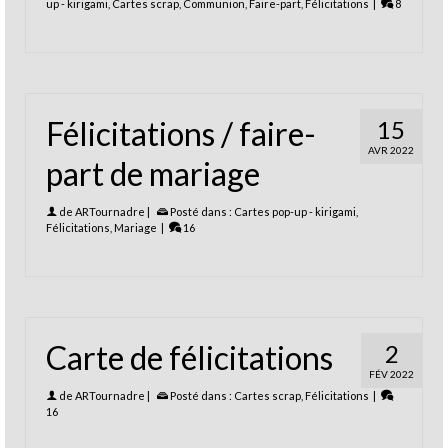
up - kirigami
,
Cartes scrap
,
Communion
,
Faire-part
,
Félicitations
|
8
Félicitations / faire-
15
AVR 2022
part de mariage
de
ARTournadre
|
Posté dans :
Cartes pop-up - kirigami
,
Félicitations
,
Mariage
|
16
Carte de félicitations
2
FÉV 2022
de
ARTournadre
|
Posté dans :
Cartes scrap
,
Félicitations
|
16