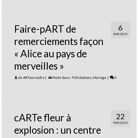
Faire-pART de
6
AVR 2015
remerciements façon
« Alice au pays de
merveilles »
de
ARTournadre
|
Posté dans :
Félicitations
,
Mariage
|
0
cARTe fleur à
22
MAI 2014
explosion : un centre