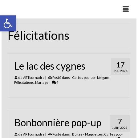
Ouvrir la barre d’outils
Félicitations
Le lac des cygnes
17
MAI 2024
de
ARTournadre
|
Posté dans :
Cartes pop-up - kirigami
,
Félicitations
,
Mariage
|
4
Bonbonnière pop-up
7
JUIN 2023
de
ARTournadre
|
Posté dans :
Boites - Maquettes
,
Cartes pop-