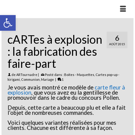
Ouvrir la barre d’outils
cARTes à explosion
6
AOÛT 2015
: la fabrication des
faire-part
de
ARTournadre
|
Posté dans :
Boites - Maquettes
,
Cartes pop-up -
kirigami
,
Communion
,
Mariage
|
1
Je vous avais montré ce modèle de
carte fleur à
explosion
, que vous avez eu la gentillesse de
promouvoir dans le cadre du concours Pollen.
Depuis, cette carte a beaucoup plu et elle a fait
l’objet de nombreuses commandes.
Voici quelques variantes réalisées pour mes
clients. Chacune est différente à sa façon.