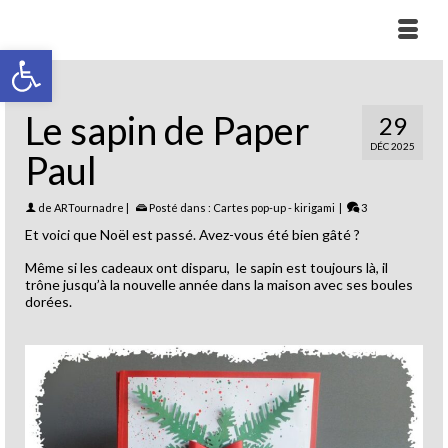
Ouvrir la barre d’outils
Le sapin de Paper
29
DÉC 2025
Paul
de
ARTournadre
|
Posté dans :
Cartes pop-up - kirigami
|
3
Et voici que Noël est passé. Avez-vous été bien gâté ?
Même si les cadeaux ont disparu, le sapin est toujours là, il
trône jusqu’à la nouvelle année dans la maison avec ses boules
dorées.