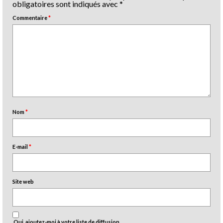
obligatoires sont indiqués avec
*
Commentaire
*
Nom
*
E-mail
*
Site web
Oui, ajoutez-moi à votre liste de diffusion.