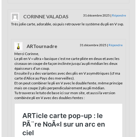
CORINNE VALADAS
31 décembre 2025
|
Répondre
Très jolie carte, adorable, où puis retrouver le système du pli en V svp.
ARTournadre
31 décembre 2025
|
Répondre
Merci Corinne,
Le pli en V « ultra » basique c’est ne carte pliée en deux et avec les
ciseaux on coupe de façon inclinée jusqu’au pli médian les deux
épaisseurs d’un coup.
Ensuite il y a des variantes avec des plis en V asymétriques (cf ma
carte d’Alice au Pays des merveilles).
Et on peut combiner le pli en V avec le double fente, même principe
mais on coupe 2 plis perpendiculairement au pli médian.
Tu trouveras le tuto de base ici sur mon site, et aussi la version
combinée pli en V avec des doubles fentes :