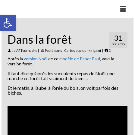
Ouvrir la barre d’outils
Dans la forêt
31
DÉC 2025
de
ARTournadre
|
Posté dans :
Cartes pop-up - kirigami
|
3
Après la
version Noël
de ce
modèle de Paper Paul
, voici la
version forêt.
Il faut dire qu’après les succulents repas de Noël, une
marche en forêt fait vraiment du bien …
Et le matin, à l’aube, à l’orée du bois, on voit parfois des
biches.