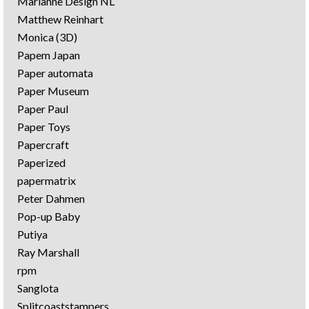
Marianne Design NL
Matthew Reinhart
Monica (3D)
Papem Japan
Paper automata
Paper Museum
Paper Paul
Paper Toys
Papercraft
Paperized
papermatrix
Peter Dahmen
Pop-up Baby
Putiya
Ray Marshall
rpm
Sanglota
Splitcoaststampers