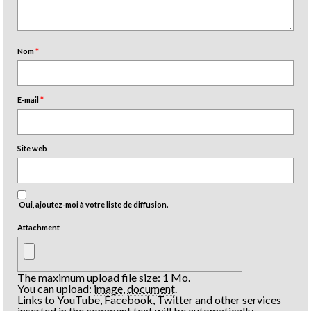
Nom
*
E-mail
*
Site web
Oui, ajoutez-moi à votre liste de diffusion.
Attachment
The maximum upload file size: 1 Mo.
You can upload:
image
,
document
.
Links to YouTube, Facebook, Twitter and other services
inserted in the comment text will be automatically