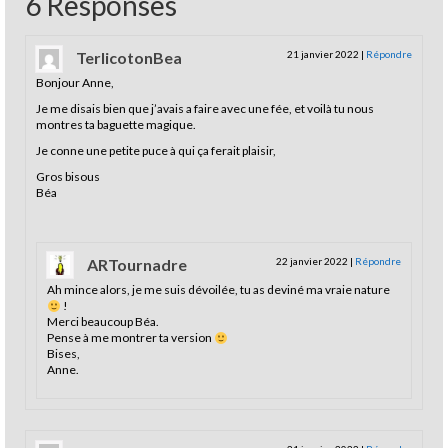
6 Responses
TerlicotonBea
21 janvier 2022
|
Répondre
Bonjour Anne,
Je me disais bien que j’avais a faire avec une fée, et voilà tu nous
montres ta baguette magique.
Je conne une petite puce à qui ça ferait plaisir,
Gros bisous
Béa
ARTournadre
22 janvier 2022
|
Répondre
Ah mince alors, je me suis dévoilée, tu as deviné ma vraie nature
!
Merci beaucoup Béa.
Pense à me montrer ta version
Bises,
Anne.