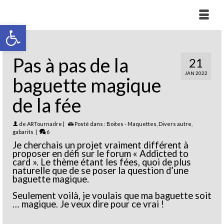
Ouvrir la barre d’outils
Pas à pas de la
21
JAN 2022
baguette magique
de la fée
de
ARTournadre
|
Posté dans :
Boites - Maquettes
,
Divers autre
,
gabarits
|
6
Je cherchais un projet vraiment différent à
proposer en défi sur le forum « Addicted to
card ». Le thème étant les fées, quoi de plus
naturelle que de se poser la question d’une
baguette magique.
Seulement voilà, je voulais que ma baguette soit
… magique. Je veux dire pour ce vrai !