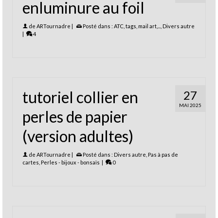
enluminure au foil
de
ARTournadre
|
Posté dans :
ATC, tags, mail art,...
,
Divers autre
|
4
tutoriel collier en
27
MAI 2025
perles de papier
(version adultes)
de
ARTournadre
|
Posté dans :
Divers autre
,
Pas à pas de
cartes
,
Perles - bijoux - bonsaïs
|
0