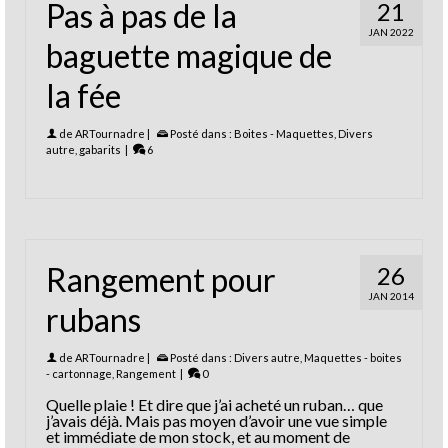
Pas à pas de la
21
JAN 2022
baguette magique de
la fée
de
ARTournadre
|
Posté dans :
Boites - Maquettes
,
Divers
autre
,
gabarits
|
6
Rangement pour
26
JAN 2014
rubans
de
ARTournadre
|
Posté dans :
Divers autre
,
Maquettes - boites
- cartonnage
,
Rangement
|
0
Quelle plaie ! Et dire que j’ai acheté un ruban… que
j’avais déjà. Mais pas moyen d’avoir une vue simple
et immédiate de mon stock, et au moment de