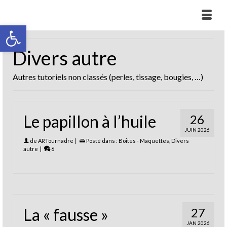
Ouvrir la barre d’outils
Divers autre
Autres tutoriels non classés (perles, tissage, bougies, …)
Le papillon à l’huile
26
JUIN 2026
de
ARTournadre
|
Posté dans :
Boites - Maquettes
,
Divers
autre
|
6
La « fausse »
27
JAN 2026