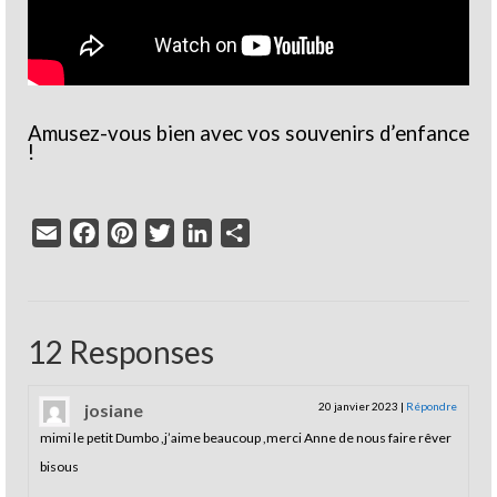
Amusez-vous bien avec vos souvenirs d’enfance
!
Email
Facebook
Pinterest
Twitter
LinkedIn
Partager
12 Responses
josiane
20 janvier 2023
|
Répondre
mimi le petit Dumbo ,j’aime beaucoup ,merci Anne de nous faire rêver
bisous