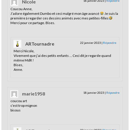
Nicole
18 janvier 2023
|
Répondre
Coucou Anne,
J’adore également Dumbo et ceci malgré mon âge avancé
Je suis la
première à regarder ces dessins animés avec mes petites-filles
Merci pour ce partage. Bises.
ARTournadre
22 janvier 2023
|
Répondre
Merci Nicole,
Vivement que j’ai des petits enfants … Ceci dit je regarde quand
même MdR !
Bises,
Anne.
marie1958
18 janvier 2023
|
Répondre
coucou art
c’est trop mignon
bisous