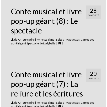
Conte musical et livre
28
MAI 2017
pop-up géant (8) : Le
spectacle
de
ARTournadre
|
Posté dans :
Boites - Maquettes
,
Cartes pop-
up - kirigami
,
Spectacle de Ladybelle
|
2
Conte musical et livre
20
MAI 2017
pop-up géant (7) : La
reliure et les écritures
de
ARTournadre
|
Posté dans :
Boites - Maquettes
,
Cartes pop-
up - kirigami
,
Spectacle de Ladybelle
|
3