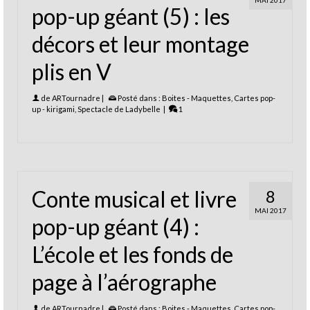
MAI 2017
pop-up géant (5) : les
décors et leur montage
plis en V
de
ARTournadre
|
Posté dans :
Boites - Maquettes
,
Cartes pop-
up - kirigami
,
Spectacle de Ladybelle
|
1
Conte musical et livre
8
MAI 2017
pop-up géant (4) :
L’école et les fonds de
page à l’aérographe
de
ARTournadre
|
Posté dans :
Boites - Maquettes
,
Cartes pop-