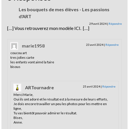
Les bouquets de mes élèves - Les passions
d'ART
29 avril 2024
|
Répondre
[…] Vous retrouverez mon modèle ICI. […]
marie1958
23 avril 2024
|
Répondre
coucou art
tres jolies carte
les enfants vont aimé la faire
bisous
ARTournadre
25 avril 2024
|
Répondre
Merci Marie,
Oui ils ont adoré et le résultat est à la mesure de leurs efforts,
Je dois encore travailler un peu les photos pour les mettre en
ligne,
Tu vas bientôt pouvoir admirer le résultat.
Bises,
Anne.