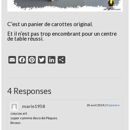
C’est un panier de carottes original.
Et il n’est pas trop encombrant pour un centre
de table réussi.
Email
Facebook
Pinterest
Twitter
LinkedIn
Partager
4 Responses
marie1958
20 avril 2024
|
Répondre
coucou art
super comme deco de Pâques
bisous