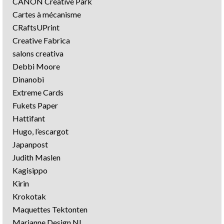
CANON Creative Park
Cartes à mécanisme
CRaftsUPrint
Creative Fabrica
salons creativa
Debbi Moore
Dinanobi
Extreme Cards
Fukets Paper
Hattifant
Hugo, l’escargot
Japanpost
Judith Maslen
Kagisippo
Kirin
Krokotak
Maquettes Tektonten
Marianne Design NL