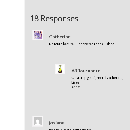
18 Responses
Catherine
De toute beauté ! J’adore tes roses ! Bises
ARTournadre
C’est trop gentil, merci Catherine,
bises,
Anne.
josiane
très jolie carte ,toute douce