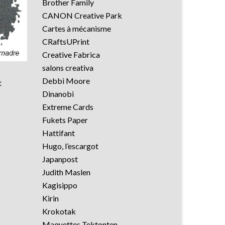
Brother Family
CANON Creative Park
Cartes à mécanisme
CRaftsUPrint
Creative Fabrica
salons creativa
Debbi Moore
t
Dinanobi
Extreme Cards
Fukets Paper
Hattifant
Hugo, l’escargot
Japanpost
Judith Maslen
Kagisippo
Kirin
Krokotak
Maquettes Tektonten