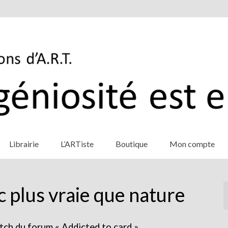
Librairie
L’ARTiste
Boutique
Mon compte
c plus vraie que nature
etch du forum « Addicted to card ».