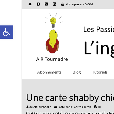
Votre panier
-
0,00
€
Ouvrir la barre d’outils
Abonnements
Blog
Tutoriels
Une carte shabby chi
de
ARTournadre
|
Posté dans :
Cartes scrap
|
18
Cette carte a été réalisée pour un défi sk