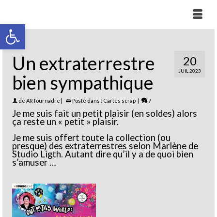
Ouvrir la barre d’outils
Un extraterrestre
20
JUIL 2023
bien sympathique
de
ARTournadre
|
Posté dans :
Cartes scrap
|
7
Je me suis fait un petit plaisir (en soldes) alors
ça reste un « petit » plaisir.
Je me suis offert toute la collection (ou
presque) des extraterrestres selon Marlène de
Studio Ligth. Autant dire qu’il y a de quoi bien
s’amuser …