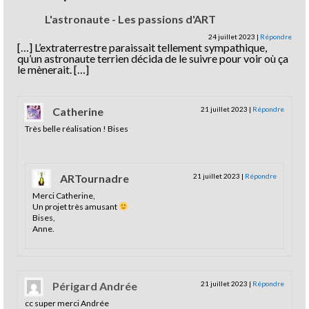
L'astronaute - Les passions d'ART
24 juillet 2023
|
Répondre
[…] L’extraterrestre paraissait tellement sympathique,
qu’un astronaute terrien décida de le suivre pour voir où ça
le mènerait. […]
Catherine
21 juillet 2023
|
Répondre
Très belle réalisation ! Bises
ARTournadre
21 juillet 2023
|
Répondre
Merci Catherine,
Un projet très amusant
Bises,
Anne.
Périgard Andrée
21 juillet 2023
|
Répondre
cc super merci Andrée