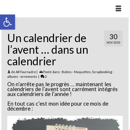
Ouvrir la barre d’outils
Un calendrier de
30
NOV 2020
l’avent … dans un
calendrier
de
ARTournadre
|
Posté dans :
Boites - Maquettes
,
Scrapbooking -
albums - ornements
|
0
On n’arrête pas le progrès … maintenant les
calendriers de l’avent sont carrément intégrés
aux calendriers de l’année !
En tout cas c’est mon idée pour ce mois de
décembre :