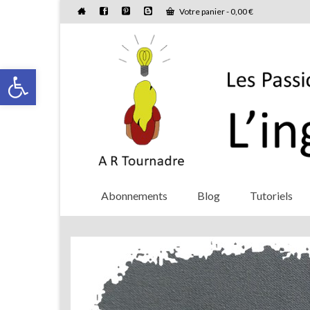
Votre panier
-
0,00
€
Ouvrir la barre d’outils
Abonnements
Blog
Tutoriels