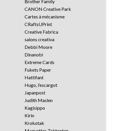
Brother Family
CANON Creative Park
Cartes à mécanisme
CRaftsUPrint
Creative Fabrica
salons creativa
Debbi Moore
Dinanobi
Extreme Cards
Fukets Paper
Hattifant
Hugo, l’escargot
Japanpost
Judith Maslen
Kagisippo
Kirin
Krokotak
Maquettes Tektonten