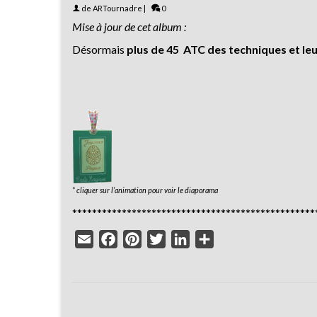
de
ARTournadre
|
0
Mise à jour de cet album :
Désormais
plus de 45 ATC des techniques et le
* cliquer sur l’animation pour voir le diaporama
*************************************************
Email
Facebook
Pinterest
Twitter
LinkedIn
Partager