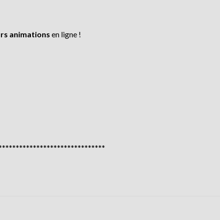
urs animations
en ligne !
*******************************