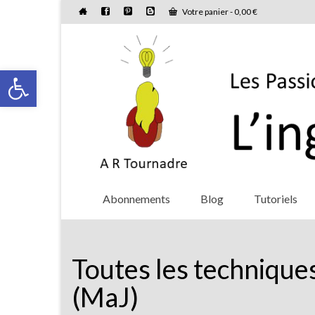
Votre panier
-
0,00
€
Ouvrir la barre d’outils
Abonnements
Blog
Tutoriels
Toutes les technique
(MaJ)