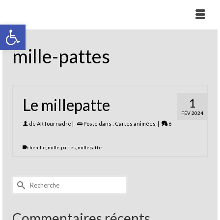
Ouvrir la barre d’outils
mille-pattes
Le millepatte
1
FÉV 2024
de
ARTournadre
|
Posté dans :
Cartes animées
|
6
chenille
,
mille-pattes
,
millepatte
Rechercher :
Commentaires récents