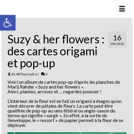
Ouvrir la barre d’outils
Suzy & her flowers :
16
MAI 2010
des cartes origami
et pop-up
de
ARTournadre
|
0
Voici un album de cartes pop-up d’après les planches de
Marij Rahder « Suzy and her flowers ».
Alors, plantez, arrosez et … regardez pousser !
L’intérieur de la fleur est en fait un origami à étages qu’on
vient décorer de pétales de fleurs. La carte peut être
qualifiée de pop-up au sens littéral ou anglo-saxon du
terme qui signifie « surgir ». En effet, à la sortie de
l’enveloppe, le « ressort » de papier permet à la fleur de se
déployer.