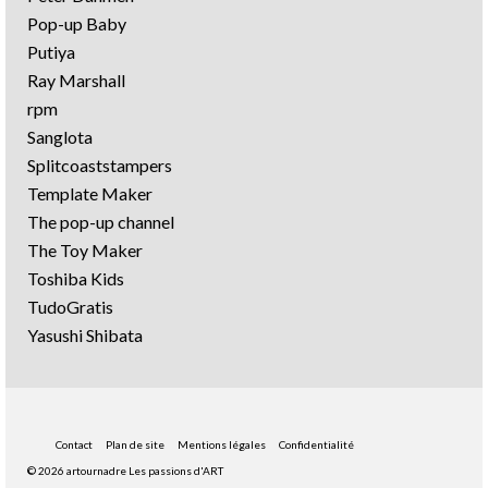
Pop-up Baby
Putiya
Ray Marshall
rpm
Sanglota
Splitcoaststampers
Template Maker
The pop-up channel
The Toy Maker
Toshiba Kids
TudoGratis
Yasushi Shibata
Contact
Plan de site
Mentions légales
Confidentialité
© 2026 artournadre Les passions d'ART