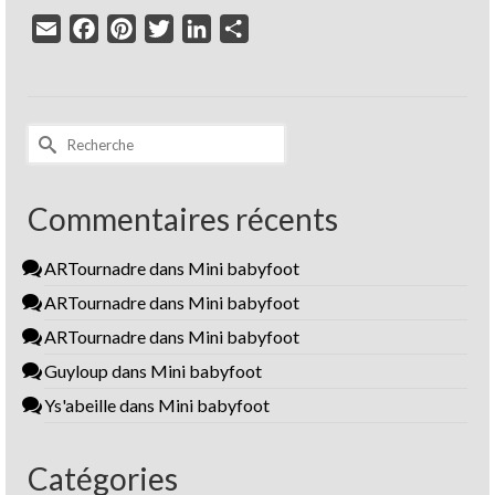
Email
Facebook
Pinterest
Twitter
LinkedIn
Partager
Rechercher :
Commentaires récents
ARTournadre
dans
Mini babyfoot
ARTournadre
dans
Mini babyfoot
ARTournadre
dans
Mini babyfoot
Guyloup
dans
Mini babyfoot
Ys'abeille
dans
Mini babyfoot
Catégories