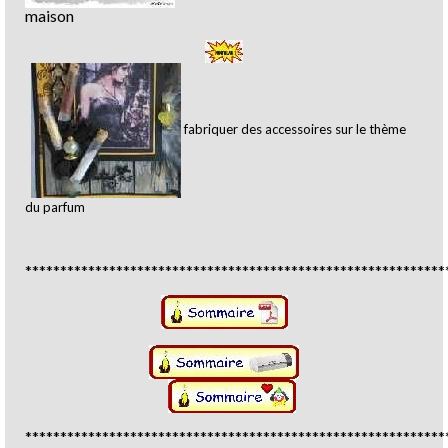
maison
fabriquer des accessoires sur le thème
du parfum
************************************************************
************************************************************