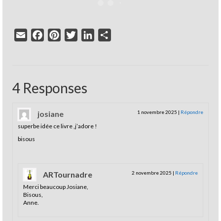
Email
Facebook
Pinterest
Twitter
LinkedIn
Partager
4 Responses
josiane
1 novembre 2025
|
Répondre
superbe idée ce livre ,j’adore !
bisous
ARTournadre
2 novembre 2025
|
Répondre
Merci beaucoup Josiane,
Bisous,
Anne.