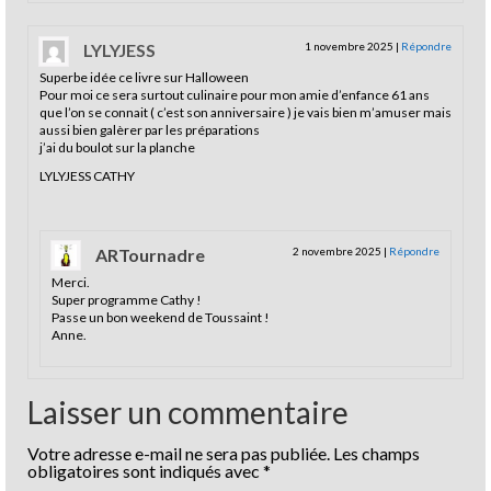
LYLYJESS
1 novembre 2025
|
Répondre
Superbe idée ce livre sur Halloween
Pour moi ce sera surtout culinaire pour mon amie d’enfance 61 ans
que l’on se connait ( c’est son anniversaire ) je vais bien m’amuser mais
aussi bien galèrer par les préparations
j’ai du boulot sur la planche
LYLYJESS CATHY
ARTournadre
2 novembre 2025
|
Répondre
Merci.
Super programme Cathy !
Passe un bon weekend de Toussaint !
Anne.
Laisser un commentaire
Votre adresse e-mail ne sera pas publiée.
Les champs
obligatoires sont indiqués avec
*