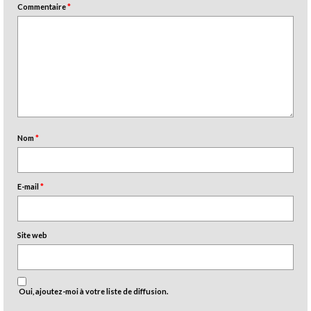
Commentaire
*
Nom
*
E-mail
*
Site web
Oui, ajoutez-moi à votre liste de diffusion.