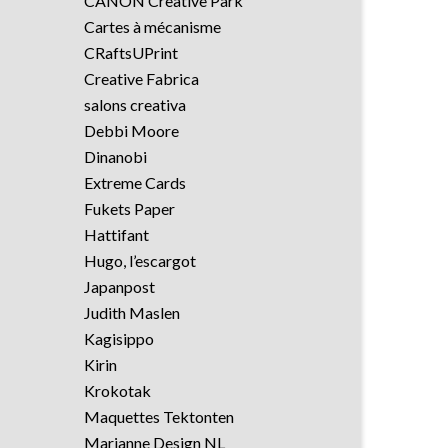
CANON Creative Park
Cartes à mécanisme
CRaftsUPrint
Creative Fabrica
salons creativa
Debbi Moore
Dinanobi
Extreme Cards
Fukets Paper
Hattifant
Hugo, l’escargot
Japanpost
Judith Maslen
Kagisippo
Kirin
Krokotak
Maquettes Tektonten
Marianne Design NL