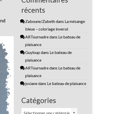
récents
ond
Zaboune/Zabeth
dans
La mésange
bleue – coloriage inversé
ARTournadre
dans
Le bateau de
plaisance
Guyloup
dans
Le bateau de
plaisance
ARTournadre
dans
Le bateau de
plaisance
josiane
dans
Le bateau de plaisance
Catégories
Catégories
Sélectionner une catégorie