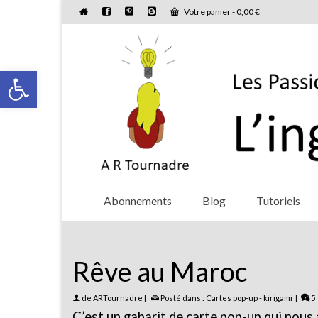
Votre panier
-
0,00
€
Ouvrir la barre d’outils
Abonnements
Blog
Tutoriels
Rêve au Maroc
de
ARTournadre
|
Posté dans :
Cartes pop-up - kirigami
|
5
C’est un gabarit de carte pop-up qui nous a