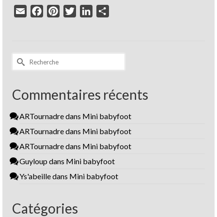
Email
Facebook
Pinterest
Twitter
LinkedIn
Partager
Rechercher :
Commentaires récents
ARTournadre
dans
Mini babyfoot
ARTournadre
dans
Mini babyfoot
ARTournadre
dans
Mini babyfoot
Guyloup
dans
Mini babyfoot
Ys'abeille
dans
Mini babyfoot
Catégories