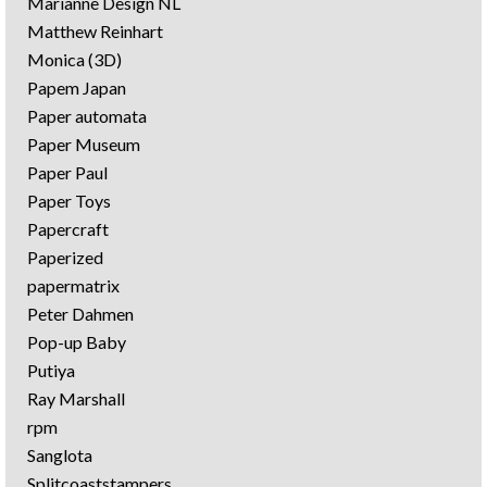
Marianne Design NL
Matthew Reinhart
Monica (3D)
Papem Japan
Paper automata
Paper Museum
Paper Paul
Paper Toys
Papercraft
Paperized
papermatrix
Peter Dahmen
Pop-up Baby
Putiya
Ray Marshall
rpm
Sanglota
Splitcoaststampers