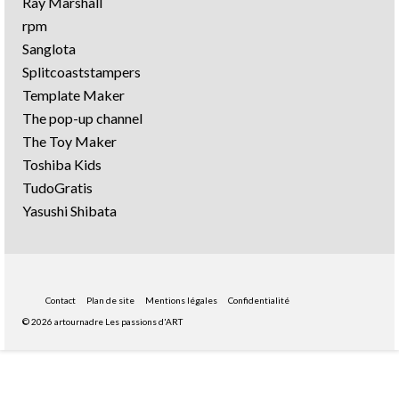
Ray Marshall
rpm
Sanglota
Splitcoaststampers
Template Maker
The pop-up channel
The Toy Maker
Toshiba Kids
TudoGratis
Yasushi Shibata
Contact
Plan de site
Mentions légales
Confidentialité
© 2026 artournadre Les passions d'ART