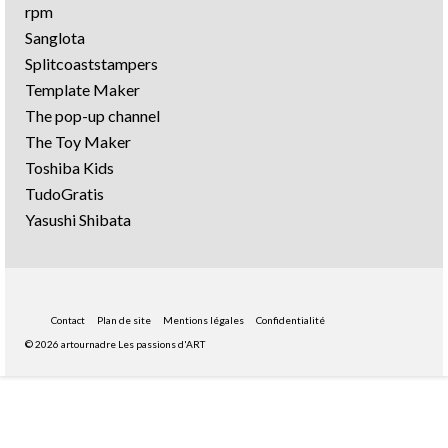
rpm
Sanglota
Splitcoaststampers
Template Maker
The pop-up channel
The Toy Maker
Toshiba Kids
TudoGratis
Yasushi Shibata
Contact
Plan de site
Mentions légales
Confidentialité
© 2026 artournadre Les passions d'ART