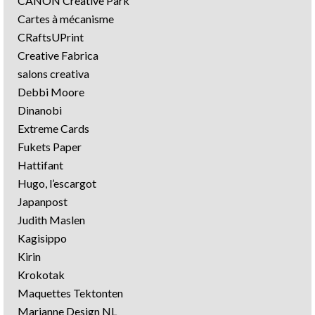
CANON Creative Park
Cartes à mécanisme
CRaftsUPrint
Creative Fabrica
salons creativa
Debbi Moore
Dinanobi
Extreme Cards
Fukets Paper
Hattifant
Hugo, l’escargot
Japanpost
Judith Maslen
Kagisippo
Kirin
Krokotak
Maquettes Tektonten
Marianne Design NL