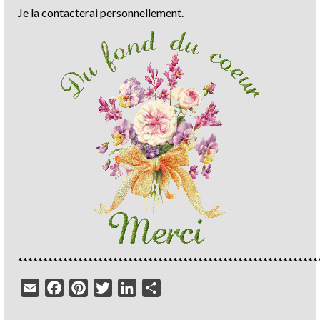
Je la contacterai personnellement.
************************************************************
Email
Facebook
Pinterest
Twitter
LinkedIn
Partager