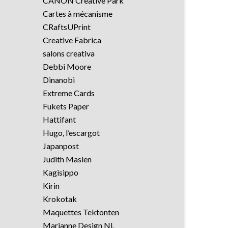
CANON Creative Park
Cartes à mécanisme
CRaftsUPrint
Creative Fabrica
salons creativa
Debbi Moore
Dinanobi
Extreme Cards
Fukets Paper
Hattifant
Hugo, l’escargot
Japanpost
Judith Maslen
Kagisippo
Kirin
Krokotak
Maquettes Tektonten
Marianne Design NL