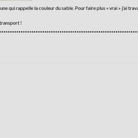
ne qui rappelle la couleur du sable. Pour faire plus « vrai » j’ai trava
transport !
****************************************************************