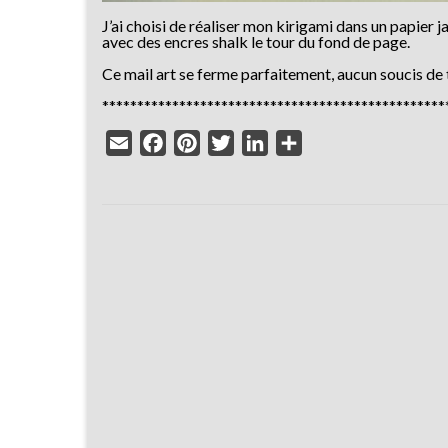
J’ai choisi de réaliser mon kirigami dans un papier jau
avec des encres shalk le tour du fond de page.
Ce mail art se ferme parfaitement, aucun soucis de 
*************************************************
Email
Facebook
Pinterest
Twitter
LinkedIn
Partager