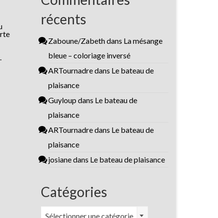
récents
u
rte
Zaboune/Zabeth
dans
La mésange
bleue – coloriage inversé
.
ARTournadre
dans
Le bateau de
plaisance
Guyloup
dans
Le bateau de
plaisance
ARTournadre
dans
Le bateau de
plaisance
josiane
dans
Le bateau de plaisance
Catégories
Catégories
Sélectionner une catégorie