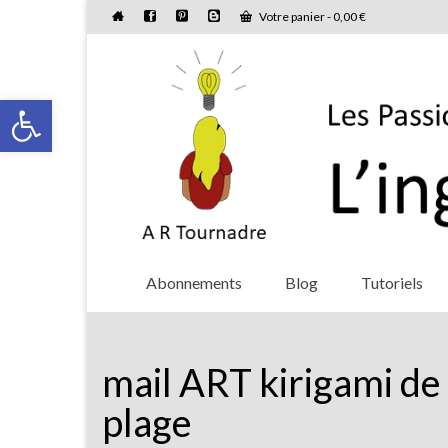
Votre panier
-
0,00
€
Ouvrir la barre d’outils
Abonnements
Blog
Tutoriels
mail ART kirigami de l
plage