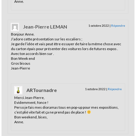
Anne.
Jean-Pierre LEMAN
1 octobre 2022
|
Répondre
Bonjour Anne.
J’adore cette présentation sur les escaliers ;
Je garde l’idée et vais peut être essayer de faire la même chose avec
du carton épais pour présenter des voitures lors de futures expos .
Avec ton accords bien sur .
Bon Week end
Gros bisous
Jean-Pierre
ARTournadre
1 octobre 2022
|
Répondre
Merci Jean-Pierre,
Evidemment, fonce !
Perso je fais mes dioramas tous en pop-up pour mes expositions,
c’est plié vite fait et ça ne prend pas de place !
Bon weekend, bises,
Anne.