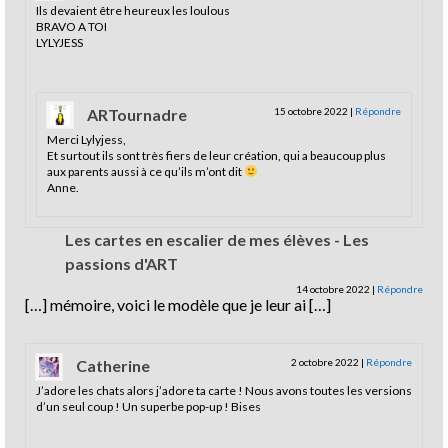
Ils devaient être heureux les loulous
BRAVO A TOI
LYLYJESS
ARTournadre
15 octobre 2022
|
Répondre
Merci Lylyjess,
Et surtout ils sont très fiers de leur création, qui a beaucoup plus
aux parents aussi à ce qu’ils m’ont dit
Anne.
Les cartes en escalier de mes élèves - Les
passions d'ART
14 octobre 2022
|
Répondre
[…] mémoire, voici le modèle que je leur ai […]
Catherine
2 octobre 2022
|
Répondre
J’adore les chats alors j’adore ta carte ! Nous avons toutes les versions
d’un seul coup ! Un superbe pop-up ! Bises