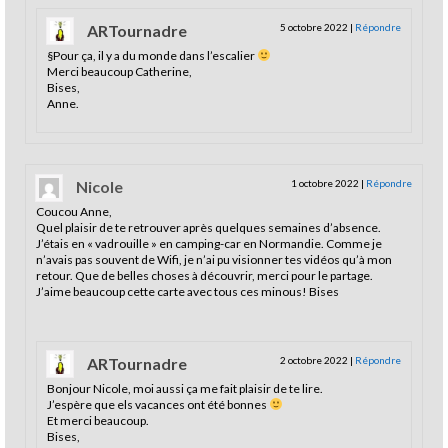
ARTournadre
5 octobre 2022
|
Répondre
§Pour ça, il y a du monde dans l’escalier
Merci beaucoup Catherine,
Bises,
Anne.
Nicole
1 octobre 2022
|
Répondre
Coucou Anne,
Quel plaisir de te retrouver après quelques semaines d’absence.
J’étais en « vadrouille » en camping-car en Normandie. Comme je
n’avais pas souvent de Wifi, je n’ai pu visionner tes vidéos qu’à mon
retour. Que de belles choses à découvrir, merci pour le partage.
J’aime beaucoup cette carte avec tous ces minous! Bises
ARTournadre
2 octobre 2022
|
Répondre
Bonjour Nicole, moi aussi ça me fait plaisir de te lire.
J’espère que els vacances ont été bonnes
Et merci beaucoup.
Bises,