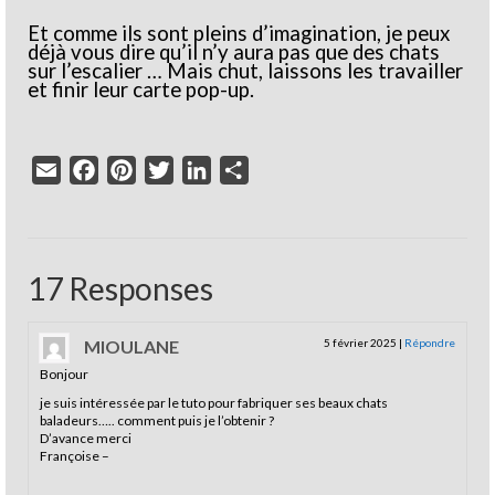
Et comme ils sont pleins d’imagination, je peux
déjà vous dire qu’il n’y aura pas que des chats
sur l’escalier … Mais chut, laissons les travailler
et finir leur carte pop-up.
Email
Facebook
Pinterest
Twitter
LinkedIn
Partager
17 Responses
MIOULANE
5 février 2025
|
Répondre
Bonjour
je suis intéressée par le tuto pour fabriquer ses beaux chats
baladeurs….. comment puis je l’obtenir ?
D’avance merci
Françoise –