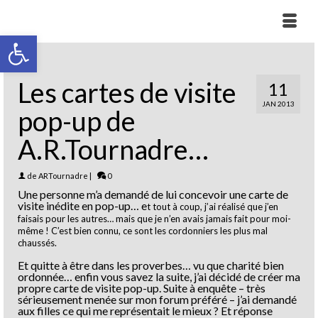
Ouvrir la barre d’outils
Les cartes de visite
11
JAN 2013
pop-up de
A.R.Tournadre…
de
ARTournadre
|
0
Une personne m’a demandé de lui concevoir une carte de
visite inédite en pop-up… e
t tout à coup, j’ai réalisé que j’en
faisais pour les autres… mais que je n’en avais jamais fait pour moi-
même ! C’est bien connu, ce sont les cordonniers les plus mal
chaussés.
Et quitte à être dans les proverbes… vu que charité bien
ordonnée… enfin vous savez la suite, j’ai décidé de créer ma
propre carte de visite pop-up. Suite à enquête – très
sérieusement menée sur mon forum préféré – j’ai demandé
aux filles ce qui me représentait le mieux ? Et réponse