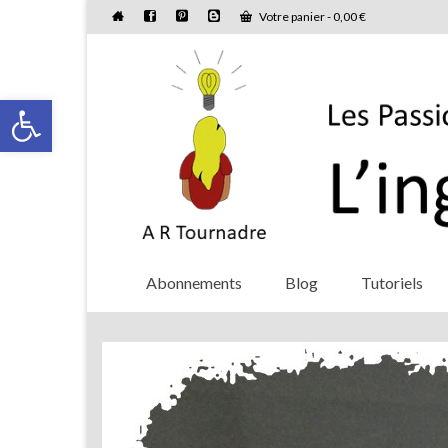
Votre panier
-
0,00
€
Ouvrir la barre d’outils
Abonnements
Blog
Tutoriels