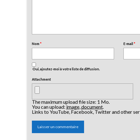
Nom
*
E-mail
*
Oui, ajoutez-moi à votre liste de diffusion.
Attachment
The maximum upload file size: 1 Mo.
You can upload:
image
,
document
.
Links to YouTube, Facebook, Twitter and other ser