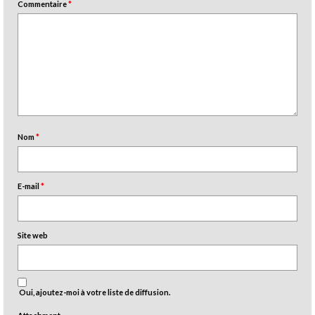
Commentaire
*
Nom
*
E-mail
*
Site web
Oui, ajoutez-moi à votre liste de diffusion.