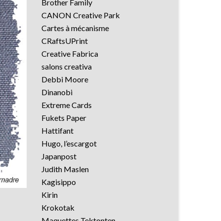
Brother Family
CANON Creative Park
Cartes à mécanisme
CRaftsUPrint
Creative Fabrica
salons creativa
Debbi Moore
Dinanobi
Extreme Cards
Fukets Paper
Hattifant
Hugo, l’escargot
Japanpost
Judith Maslen
Kagisippo
Kirin
Krokotak
Maquettes Tektonten