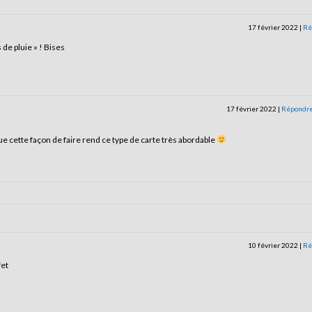
17 février 2022
|
Ré
 de pluie » ! Bises
17 février 2022
|
Répondr
que cette façon de faire rend ce type de carte très abordable
10 février 2022
|
Ré
fet