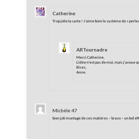
Catherine
Trop jolie ta carte ! J’aime bien le système de « perles
ARTournadre
Merci Catherine,
L’idée n’est pas de moi, mais j’avoue 
Bises,
Anne.
Michèle 47
bien joli montage de ces matières – bravo – un bel ef