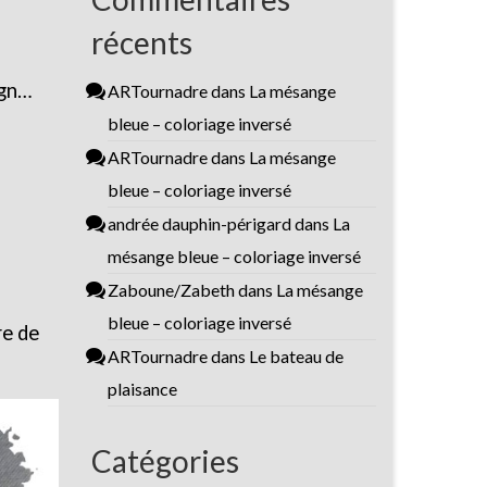
récents
ign…
ARTournadre
dans
La mésange
bleue – coloriage inversé
ARTournadre
dans
La mésange
bleue – coloriage inversé
andrée dauphin-périgard
dans
La
mésange bleue – coloriage inversé
Zaboune/Zabeth
dans
La mésange
bleue – coloriage inversé
re de
ARTournadre
dans
Le bateau de
plaisance
Catégories