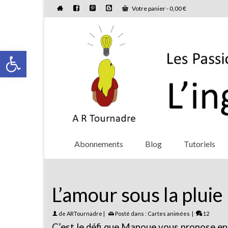
Votre panier
-
0,00
€
Ouvrir la barre d’outils
Abonnements
Blog
Tutoriels
L’amour sous la pluie
de
ARTournadre
|
Posté dans :
Cartes animées
|
12
C’est le défi que Manoue vous propose en 