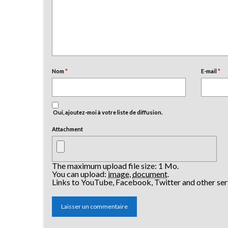
Nom
*
E-mail
*
Oui, ajoutez-moi à votre liste de diffusion.
Attachment
The maximum upload file size: 1 Mo.
You can upload:
image
,
document
.
Links to YouTube, Facebook, Twitter and other ser