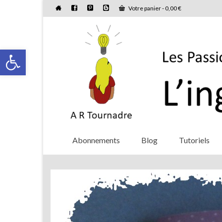
Votre panier
-
0,00
€
Ouvrir la barre d’outils
Abonnements
Blog
Tutoriels