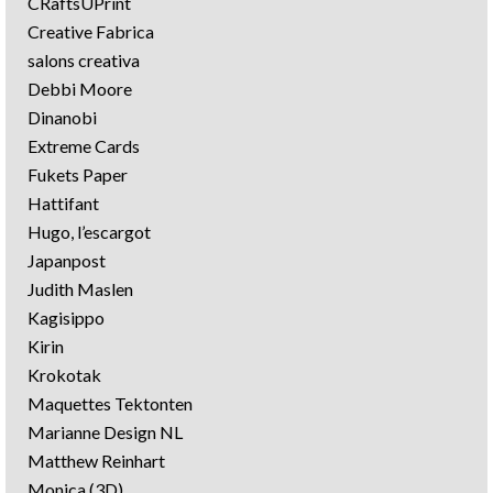
CRaftsUPrint
Creative Fabrica
salons creativa
Debbi Moore
Dinanobi
Extreme Cards
Fukets Paper
Hattifant
Hugo, l’escargot
Japanpost
Judith Maslen
Kagisippo
Kirin
Krokotak
Maquettes Tektonten
Marianne Design NL
Matthew Reinhart
Monica (3D)