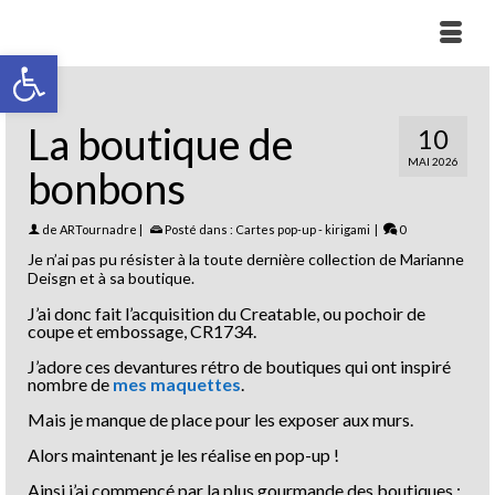
Ouvrir la barre d’outils
La boutique de
10
MAI 2026
bonbons
de
ARTournadre
|
Posté dans :
Cartes pop-up - kirigami
|
0
Je n’ai pas pu résister à la toute dernière collection de Marianne
Deisgn et à sa boutique.
J’ai donc fait l’acquisition du Creatable, ou pochoir de
coupe et embossage, CR1734.
J’adore ces devantures rétro de boutiques qui ont inspiré
nombre de
mes maquettes
.
Mais je manque de place pour les exposer aux murs.
Alors maintenant je les réalise en pop-up !
Ainsi j’ai commencé par la plus gourmande des boutiques :