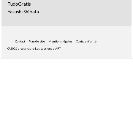
TudoGratis
Yasushi Shibata
Contact
Plan de site
Mentions légales
Confidentialité
© 2026 artournadre Les passions d'ART