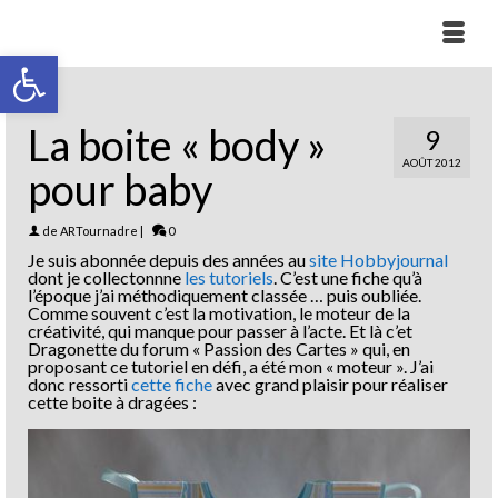
Ouvrir la barre d’outils
La boite « body »
9
AOÛT 2012
pour baby
de
ARTournadre
|
0
Je suis abonnée depuis des années au
site Hobbyjournal
dont je collectonnne
les tutoriels
. C’est une fiche qu’à
l’époque j’ai méthodiquement classée … puis oubliée.
Comme souvent c’est la motivation, le moteur de la
créativité, qui manque pour passer à l’acte. Et là c’et
Dragonette du forum « Passion des Cartes » qui, en
proposant ce tutoriel en défi, a été mon « moteur ». J’ai
donc ressorti
cette fiche
avec grand plaisir pour réaliser
cette boite à dragées :