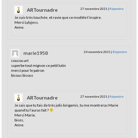
ARTournadre
27 novembre 2021
|
Répondre
Je suis très touchée, et ravie que ce modèle t’inspire.
Merci Lylyjess.
Anne.
marie1958
24 novembre 2021
|
Répondre
coucou art
superbe tout mignon ce petit lutin
merci pour le patron
bisous bisous
ARTournadre
27 novembre 2021
|
Répondre
Je sais que tu fais de très jolis kirigamis, tu me montreras Marie
quand tu l’auras fait ?
Merci Marie,
bises,
Anne.