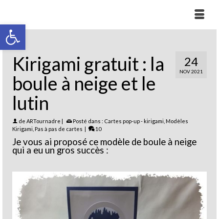
Ouvrir la barre d’outils
Kirigami gratuit : la
24
NOV 2021
boule à neige et le
lutin
de
ARTournadre
|
Posté dans :
Cartes pop-up - kirigami
,
Modèles
Kirigami
,
Pas à pas de cartes
|
10
Je vous ai proposé ce modèle de boule à neige
qui a eu un gros succès :