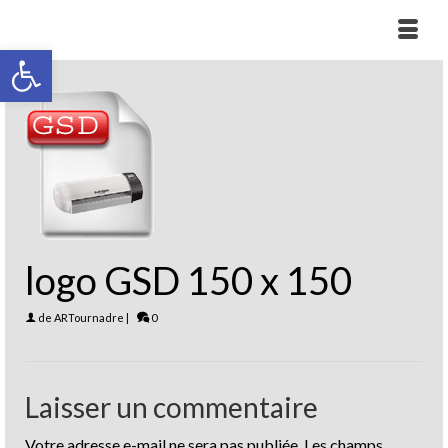
Ouvrir la barre d’outils
logo GSD 150 x 150
de
ARTournadre
|
0
Laisser un commentaire
Votre adresse e-mail ne sera pas publiée.
Les champs