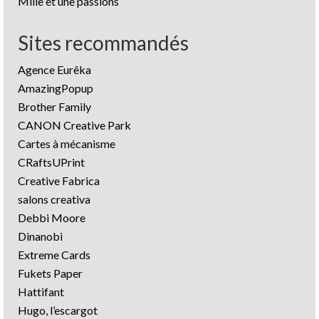
Mille et une passions
Sites recommandés
Agence Eurêka
AmazingPopup
Brother Family
CANON Creative Park
Cartes à mécanisme
CRaftsUPrint
Creative Fabrica
salons creativa
Debbi Moore
Dinanobi
Extreme Cards
Fukets Paper
Hattifant
Hugo, l’escargot