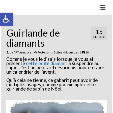
Ouvrir la barre d’outils
Guirlande de
15
DÉC 2022
diamants
de
ARTournadre
|
Posté dans :
Boites - Maquettes
|
10
Comme je vous le disais lorsque je vous ai
présenté
cette boite diamant
à suspendre au
sapin, c’est un peu tard désormais pour en faire
un calendrier de l’avent.
Qu’à cela ne tienne, ce gabarit peut avoir de
multiples usages, comme par exemple cette
guirlande de sapin de Nöel.