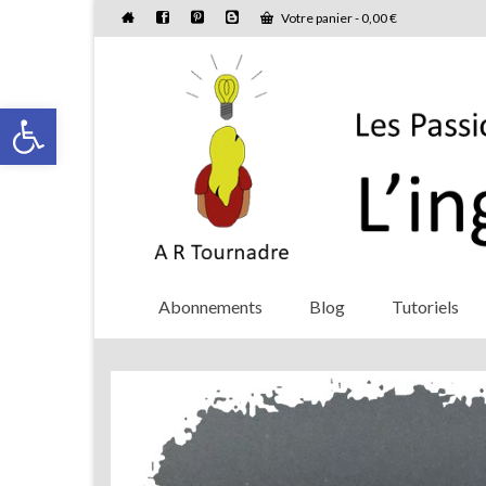
Votre panier
-
0,00
€
Ouvrir la barre d’outils
Abonnements
Blog
Tutoriels