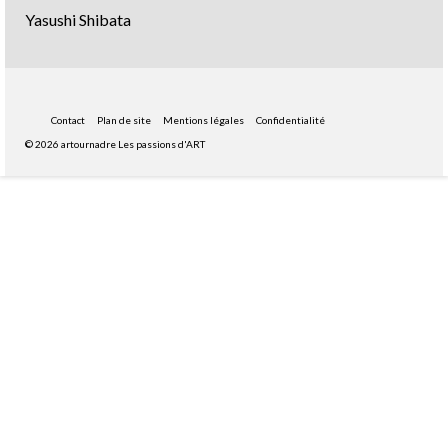
Yasushi Shibata
Contact
Plan de site
Mentions légales
Confidentialité
© 2026 artournadre Les passions d'ART