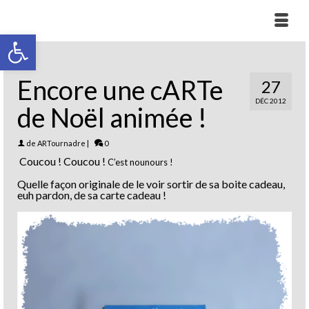
Ouvrir la barre d’outils
Encore une cARTe
27
DÉC 2012
de Noël animée !
de
ARTournadre
|
0
Coucou ! Coucou !
C’est nounours !
Quelle façon originale de le voir sortir de sa boite cadeau,
euh pardon, de sa carte cadeau !