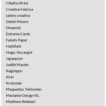
CRaftsUPrint
Creative Fabrica
salons creativa
Debbi Moore
Dinanobi
Extreme Cards
Fukets Paper
Hattifant
Hugo, l’escargot
Japanpost
Judith Maslen
Kagisippo
Kirin
Krokotak
Maquettes Tektonten
Marianne Design NL
Matthew Reinhart