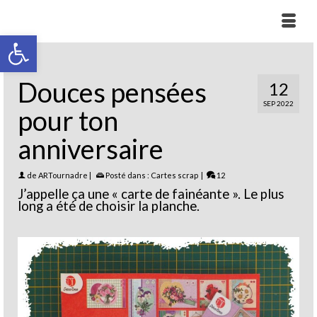
Ouvrir la barre d’outils
Douces pensées
12
SEP 2022
pour ton
anniversaire
de
ARTournadre
|
Posté dans :
Cartes scrap
|
12
J’appelle ça une « carte de fainéante ». Le plus
long a été de choisir la planche.