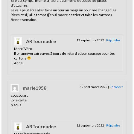
Elle est sympa, même si j’aurais au moins découpé les picots
d’attaches.
Je vais peut être aller faire un tour au magasin pour me changer les
idées et si j’ai le temps (j’en ai marre de trier et faire les cartons).
Bonne semaine.
ARTournadre
13 septembre 2022
|
Répondre
Merci Véro
Bon anniversaire avec 5 jours de retard et bon courage pour tes
cartons
Anne.
marie1958
12 septembre 2022
|
Répondre
coucou art
jolie carte
bisous
ARTournadre
12 septembre 2022
|
Répondre
Merci beaucoup Marie,