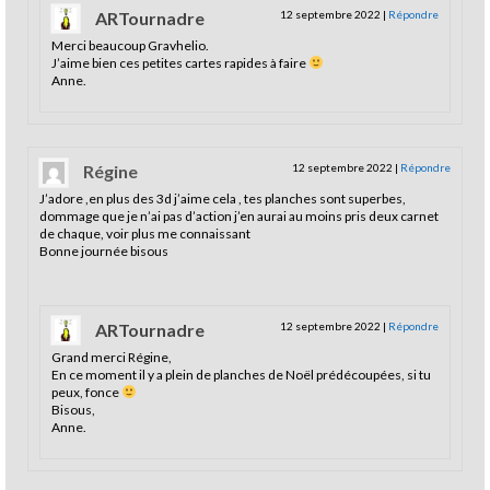
ARTournadre
12 septembre 2022
|
Répondre
Merci beaucoup Gravhelio.
J’aime bien ces petites cartes rapides à faire
Anne.
Régine
12 septembre 2022
|
Répondre
J’adore ,en plus des 3d j’aime cela , tes planches sont superbes,
dommage que je n’ai pas d’action j’en aurai au moins pris deux carnet
de chaque, voir plus me connaissant
Bonne journée bisous
ARTournadre
12 septembre 2022
|
Répondre
Grand merci Régine,
En ce moment il y a plein de planches de Noël prédécoupées, si tu
peux, fonce
Bisous,
Anne.