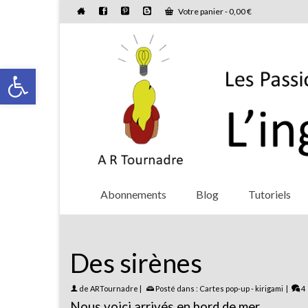
Votre panier
-
0,00
€
Ouvrir la barre d’outils
Abonnements
Blog
Tutoriels
Des sirènes
de
ARTournadre
|
Posté dans :
Cartes pop-up - kirigami
|
4
Nous voici arrivés en bord de mer.