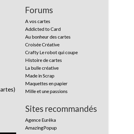
Forums
A vos cartes
Addicted to Card
Au bonheur des cartes
Croisée Créative
Crafty Le robot qui coupe
Histoire de cartes
La bulle créative
Made in Scrap
Maquettes en papier
cartes)
Mille et une passions
Sites recommandés
Agence Eurêka
AmazingPopup