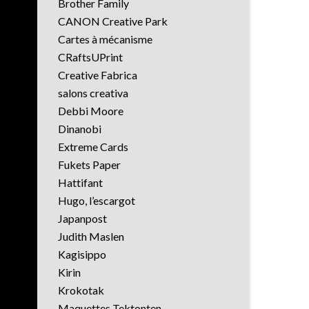
Brother Family
CANON Creative Park
Cartes à mécanisme
CRaftsUPrint
Creative Fabrica
salons creativa
Debbi Moore
Dinanobi
Extreme Cards
Fukets Paper
Hattifant
Hugo, l’escargot
Japanpost
Judith Maslen
Kagisippo
Kirin
Krokotak
Maquettes Tektonten