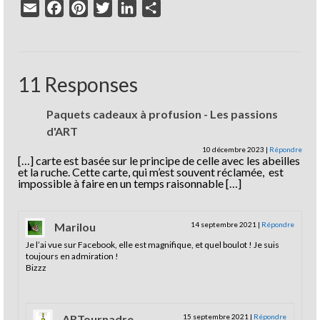
Email
Facebook
Pinterest
Twitter
LinkedIn
Partager
11 Responses
Paquets cadeaux à profusion - Les passions
d'ART
10 décembre 2023
|
Répondre
[…] carte est basée sur le principe de celle avec les abeilles
et la ruche. Cette carte, qui m’est souvent réclamée, est
impossible à faire en un temps raisonnable […]
Marilou
14 septembre 2021
|
Répondre
Je l’ai vue sur Facebook, elle est magnifique, et quel boulot ! Je suis
toujours en admiration !
Bizzz
ARTournadre
15 septembre 2021
|
Répondre