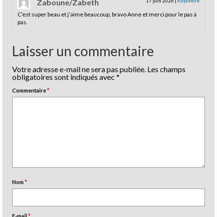
Zaboune/Zabeth
17 juin 2026
|
Répondre
C’est super beau et j’aime beaucoup, bravo Anne et merci pour le pas à
pas.
Laisser un commentaire
Votre adresse e-mail ne sera pas publiée.
Les champs
obligatoires sont indiqués avec
*
Commentaire
*
Nom
*
E-mail
*