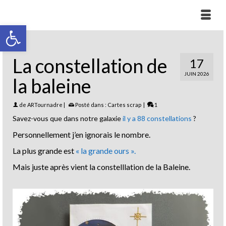
Ouvrir la barre d’outils
La constellation de
17
JUIN 2026
la baleine
de
ARTournadre
|
Posté dans :
Cartes scrap
|
1
Savez-vous que dans notre galaxie
il y a 88 constellations
?
Personnellement j’en ignorais le nombre.
La plus grande est
« la grande ours ».
Mais juste après vient la constelllation de la Baleine.