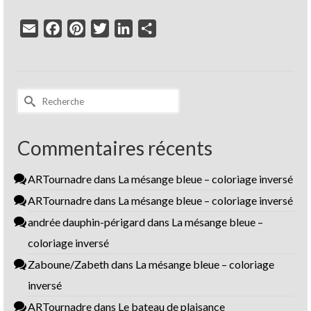
Email
Facebook
Pinterest
Twitter
LinkedIn
Partager
Rechercher :
Commentaires récents
ARTournadre
dans
La mésange bleue – coloriage inversé
ARTournadre
dans
La mésange bleue – coloriage inversé
andrée dauphin-périgard
dans
La mésange bleue –
coloriage inversé
Zaboune/Zabeth
dans
La mésange bleue – coloriage
inversé
ARTournadre
dans
Le bateau de plaisance