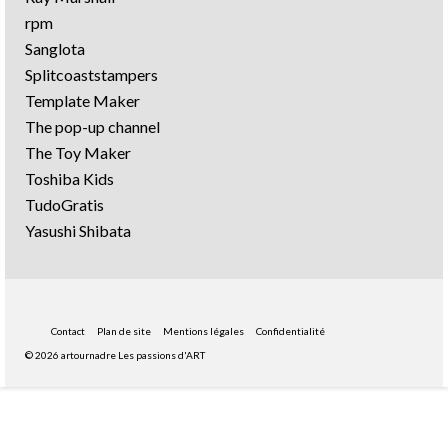
rpm
Sanglota
Splitcoaststampers
Template Maker
The pop-up channel
The Toy Maker
Toshiba Kids
TudoGratis
Yasushi Shibata
Contact
Plan de site
Mentions légales
Confidentialité
© 2026 artournadre Les passions d'ART