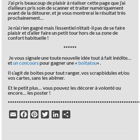
J’ai pris beaucoup de plaisir à réaliser cette page que j’ai
d’ailleurs pris soin de scanner et traiter numériquement
avant de la détourer, et je vous montrerai le résultat très
prochainement…
Je n’ai rien gagné mais l’essentiel n’était-il pas de se faire
plaisir et d’aller faire un petit tour hors de sa zone de
confort habituelle !
******
Je vous signale une toute nouvelle idée tout à fait inédite…
et
un concours
pour gagner une «
boitatou
« .
Il s’agit de boites pour tout ranger, vos scrapbidules et/ou
vos cartes, sans les abîmer.
Et le petit plus… vous pouvez les décorer à volonté ou
encore… les poster !
************************************************************
Email
Facebook
Pinterest
Twitter
LinkedIn
Partager