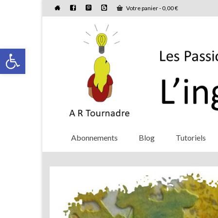
Votre panier
-
0,00
€
Ouvrir la barre d’outils
Abonnements
Blog
Tutoriels